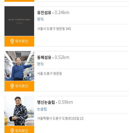
0.24km
유진섬유 -
편직
서울시 도봉구 쌍문동 345
위치확인
0.52km
동해섬유 -
편직
서울 도봉구 쌍문동
위치확인
0.59km
명신논슬립 -
논슬립
서울특별시 도봉구 도봉로103길 23
위치확인