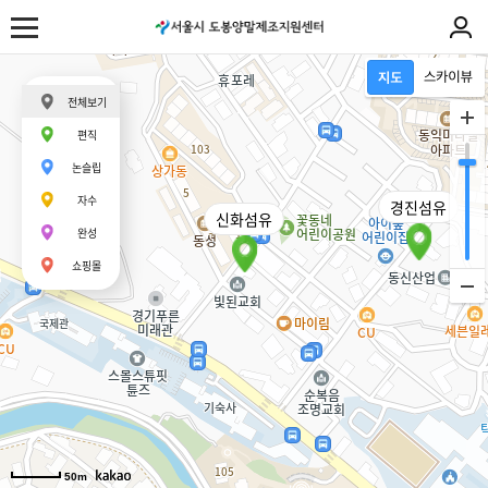
전체보기
편직
논슬립
자수
경진섬유
신화섬유
완성
쇼핑몰
50m