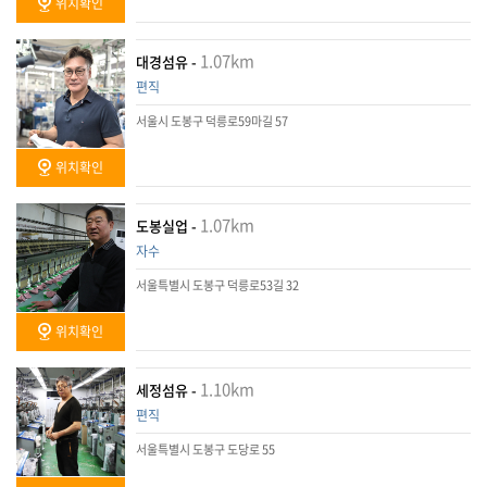
위치확인
1.07km
대경섬유 -
편직
서울시 도봉구 덕릉로59마길 57
위치확인
1.07km
도봉실업 -
자수
서울특별시 도봉구 덕릉로53길 32
위치확인
1.10km
세정섬유 -
편직
서울특별시 도봉구 도당로 55