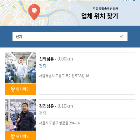
도봉양말솔루션앵커
업체 위치 찾기
0.00km
신화섬유 -
편직
서울특별시 도봉구 우이천로38길 18
위치확인
0.10km
경진섬유 -
편직
서울시 도봉구 쌍문동 294-14
위치확인