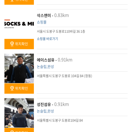
0.83km
삭스앤미 -
쇼핑몰
서울시 도봉구 도봉로110바길 36 1층
쇼핑몰 바로가기
위치확인
0.91km
에이스섬유 -
논슬립,완성
서울특별시 도봉구 도봉로 104길 84 (창동)
위치확인
0.91km
성진섬유 -
논슬립,완성
서울특별시 도봉구 도봉로104길 84