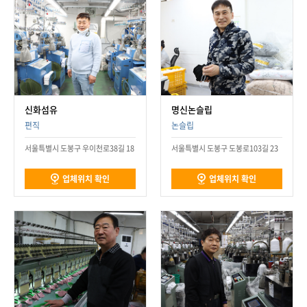
신화섬유
명신논슬립
편직
논슬립
서울특별시 도봉구 우이천로38길 18
서울특별시 도봉구 도봉로103길 23
업체위치 확인
업체위치 확인