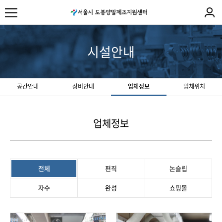
시설안내
공간안내
장비안내
업체정보
업체위치
업체정보
전체
편직
논슬립
자수
완성
쇼핑몰