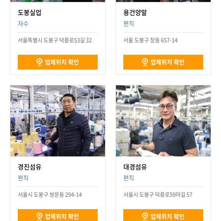
도봉실업
용건양말
자수
편직
서울특별시 도봉구 덕릉로53길 32
서울 도봉구 창동 657-14
업체위치 확인
업체위치 확인
경진섬유
대경섬유
편직
편직
서울시 도봉구 쌍문동 294-14
서울시 도봉구 덕릉로59마길 57
업체위치 확인
업체위치 확인