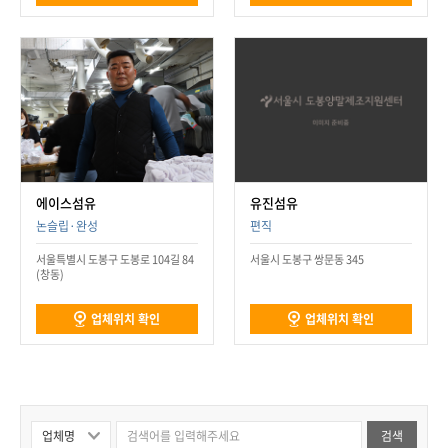
에이스섬유
유진섬유
논슬립·완성
편직
서울특별시 도봉구 도봉로 104길 84
서울시 도봉구 쌍문동 345
(창동)
업체위치 확인
업체위치 확인
검색