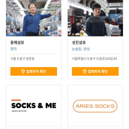
동해섬유
성진섬유
편직
논슬립·완성
서울 도봉구 쌍문동
서울특별시 도봉구 도봉로104길 84
업체위치 확인
업체위치 확인